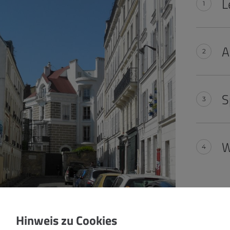
L
A
S
W
Hinweis zu Cookies