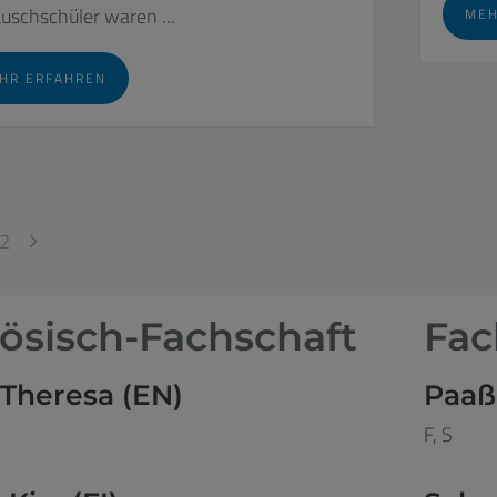
uschschüler waren ...
MEH
HR ERFAHREN
2
ösisch-Fachschaft
Fac
 Theresa (EN)
Paaß
F, S