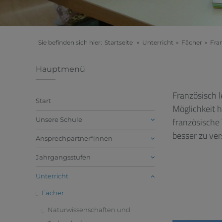
Sie befinden sich hier:
Startseite
»
Unterricht
»
Fächer
»
Fra
Hauptmenü
Französisch l
später viell
Start
Möglichkeit 
Meitner-Gym
Unsere Schule
französische 
besser zu ve
Ansprechpartner*innen
Jahrgangsstufen
Unterricht
Fächer
Naturwissenschaften und