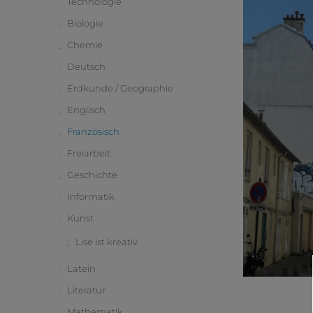
Technologie
Biologie
Chemie
Deutsch
Erdkunde / Geographie
Englisch
Französisch
Freiarbeit
Geschichte
Informatik
Kunst
Lise ist kreativ
Latein
Literatur
Mathematik