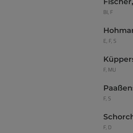
Fischer,
BI, F
Hohman
E, F, S
Küppers
F, MU
Paaßens
F, S
Schorch
F, D