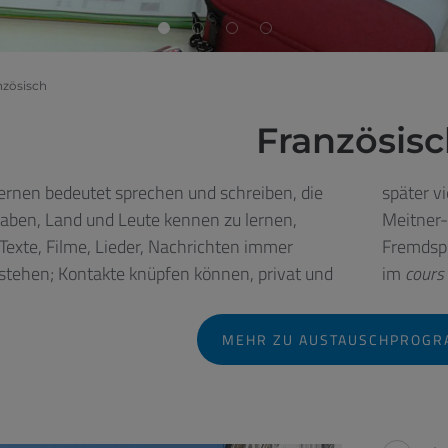
nzösisch
Französis
ernen bedeutet sprechen und schreiben, die
eicht beruflich. Französisch kann am Lise-
haben, Land und Leute kennen zu lernen,
nasium ab der 7. Klasse als zweite
Texte, Filme, Lieder, Nachrichten immer
Fremdspr
rstehen; Kontakte knüpfen können, privat und
im
cours 
MEHR ZU AUSTAUSCHPROG