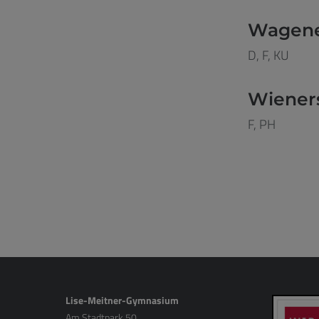
Wagener
D, F, KU
Wieners
F, PH
Lise-Meitner-Gymnasium
Am Stadtpark 50