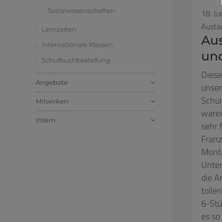
Sozialwissenschaften
18. Ju
Austa
Lernzeiten
Aus
Internationale Klassen
und
Schulbuchbestellung
Diese
Angebote
unser
Schum
Mitwirken
waren
Intern
sehr 
Franz
Monta
Unter
die A
tolle
6-Stü
es so