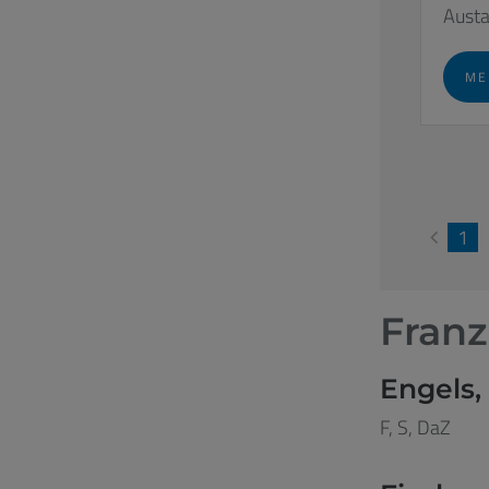
Austa
ME
1
Franz
Engels,
F, S, DaZ