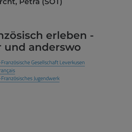
rcht, Petra (SOT)
nzösisch erleben -
r und anderswo
Französische Gesellschaft Leverkusen
français
-Französisches Jugendwerk