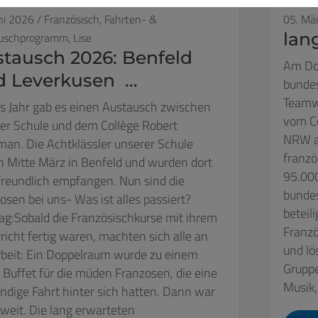
ni 2026
/
Französisch,
Fahrten- &
05. Mä
lan
uschprogramm,
Lise
tausch 2026: Benfeld
Am Don
 Leverkusen ...
bundes
Teamwe
s Jahr gab es einen Austausch zwischen
vom Co
er Schule und dem Collège Robert
NRW al
an. Die Achtklässler unserer Schule
franzö
 Mitte März in Benfeld und wurden dort
95.000
freundlich empfangen. Nun sind die
bundes
osen bei uns- Was ist alles passiert?
beteil
g:Sobald die Französischkurse mit ihrem
Franzö
richt fertig waren, machten sich alle an
und lö
rbeit: Ein Doppelraum wurde zu einem
Gruppe
n Buffet für die müden Franzosen, die eine
Musik, 
ndige Fahrt hinter sich hatten. Dann war
 weit. Die lang erwarteten