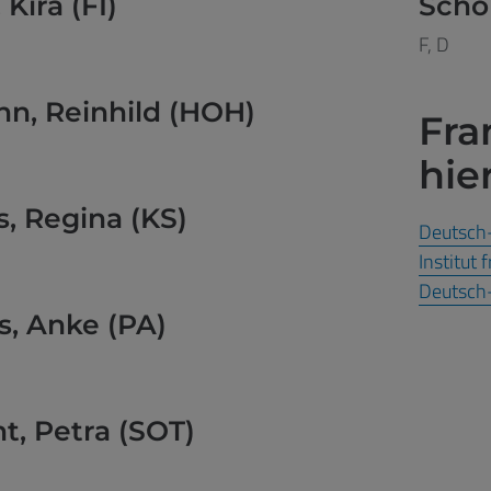
 Kira (FI)
Scho
F, D
n, Reinhild (HOH)
Fra
hie
, Regina (KS)
Deutsch-
Institut 
Deutsch
, Anke (PA)
t, Petra (SOT)