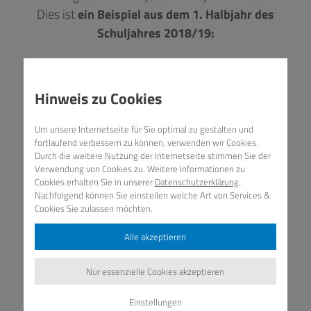
Dies ist
ein Beispiel aus dem 1. Halbjahr des
Schuljahres 2018/19:
I. Kunst, Musik, Theater, Kreativität
GOING VOICE (Chor)
Hinweis zu Cookies
S(w)inging Lise (Chor)
Um unsere Internetseite für Sie optimal zu gestalten und
fortlaufend verbessern zu können, verwenden wir Cookies.
Kunst-Atelier
Durch die weitere Nutzung der Internetseite stimmen Sie der
Verwendung von Cookies zu. Weitere Informationen zu
Cookies erhalten Sie in unserer
Datenschutzerklärung
.
Theater-Modul Unterstufe
Nachfolgend können Sie einstellen welche Art von Services &
Cookies Sie zulassen möchten.
Theater - English Plays
Alle akzeptieren
Neue Masche – Wir häkeln
Nur essenzielle Cookies akzeptieren
Einstellungen