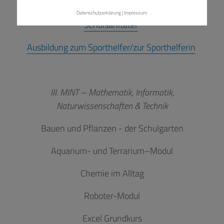
II. Wissen weitergeben, anderen helfen
Datenschutzerklärung
|
Impressum
Schulsanitäter
Ausbildung zum Sporthelfer/zur Sporthelferin
III. MINT – Mathematik, Informatik,
Naturwissenschaften & Technik
Bauen und Pflanzen - der Schulgarten
Aquarium- und Terrarium–Modul
Chemie im Alltag
Roboter-Modul
Excel Grundkurs