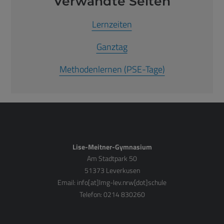
Verwandte Seiten
Lernzeiten
Ganztag
Methodenlernen (PSE-Tage)
Lise-Meitner-Gymnasium
Am Stadtpark 50
51373 Leverkusen
Email:
info[at]lmg-lev.nrw[dot]schule
Telefon: 0214 830260