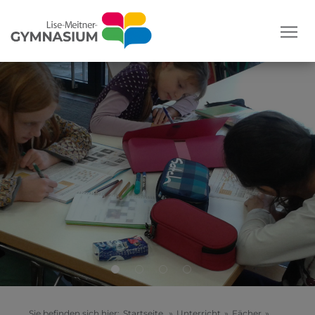
Sie befinden sich hier:
Startseite
»
Unterricht
»
Fächer
»