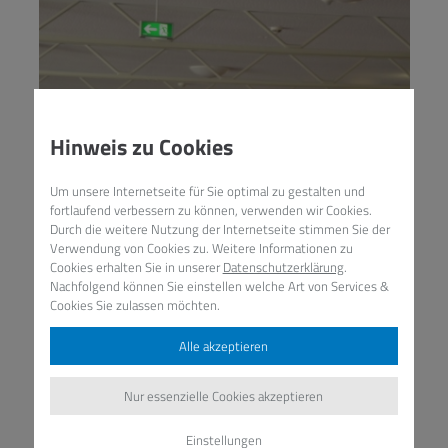
Hinweis zu Cookies
Um unsere Internetseite für Sie optimal zu gestalten und
fortlaufend verbessern zu können, verwenden wir Cookies.
Durch die weitere Nutzung der Internetseite stimmen Sie der
Verwendung von Cookies zu. Weitere Informationen zu
Cookies erhalten Sie in unserer
Datenschutzerklärung
.
Nachfolgend können Sie einstellen welche Art von Services &
Cookies Sie zulassen möchten.
Alle akzeptieren
Nur essenzielle Cookies akzeptieren
Einstellungen
Projektorientierter Unterricht