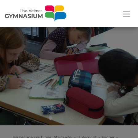
Sie befinden sich hier:
Startseite
»
Unterricht
»
Fächer
»