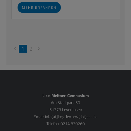
MEHR ERFAHREN
1
2
Lise-Meitner-Gymnasium
Am Stadtpark 50
51373 Leverkusen
Email:
info[at]lmg-lev.nrw[dot]schule
Telefon: 0214 830260