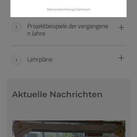
Datenschutzerklärung
|
Impressum
Projektbeispiele der vergangene
n Jahre
Lehrpläne
Aktuelle Nachrichten