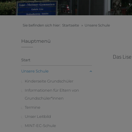
Sie befinden sich hier:
Startseite
»
Unsere Schule
Hauptmenü
Das Lise
Start
Unsere Schule
Kinderseite Grundschüler
Informationen für Eltern von
Grundschüler*innen
Termine
Unser Leitbild
MINT-EC-Schule