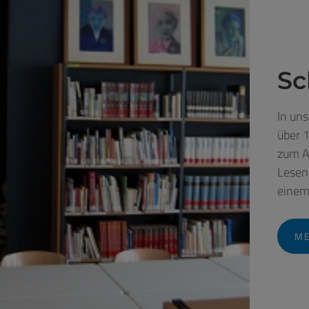
Sc
In uns
über 
zum A
Lesen
einem 
M