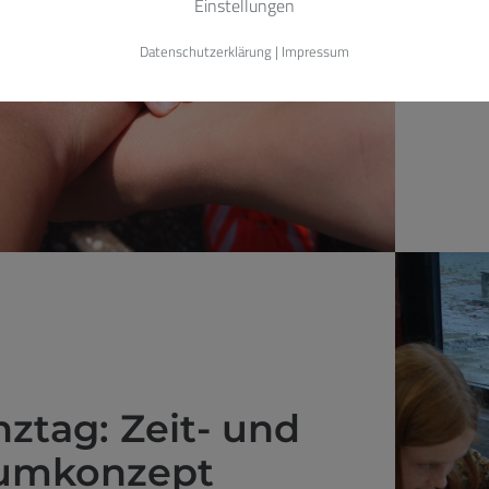
Einstellungen
M
Datenschutzerklärung
|
Impressum
ztag: Zeit- und
umkonzept