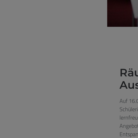
Rä
Au
Auf 16.
Schüler
lernfre
Angebo
Entspa