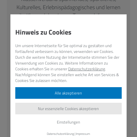
Kulturelles, Erlebnispädagogisches und lernen
ihr KlassenlehrerInnen-Team und die neuen
Mitschülerinnen und Mitschüler besser
Hinweis zu Cookies
kennen.
Um unsere Internetseite für Sie optimal zu gestalten und
Klassenfahrten in der Mitt
fortlaufend verbessern zu können, verwenden wir Cookies.
Durch die weitere Nutzung der Internetseite stimmen Sie der
elstufe
Verwendung von Cookies zu. Weitere Informationen zu
Cookies erhalten Sie in unserer
Datenschutzerklärung
.
Nachfolgend können Sie einstellen welche Art von Services &
In der neunten Klasse findet die zweite
Cookies Sie zulassen möchten.
Klassenfahrt für die Lise-Meitner-
Schülerinnen und -Schüler statt. Eine Woche
Alle akzeptieren
lang leben sie im Klassenverband zusammen
und lernen Kultur, Geschichte und Geographie
Nur essenzielle Cookies akzeptieren
einer anderen Region kennen, toben sich auf
Einstellungen
Schiffen, Fahrrädern oder in Klettergärten aus
und spielen, entspannen und entdecken.
Datenschutzerklärung
|
Impressum