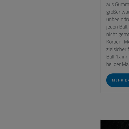
aus Gummer
größer war
unbeeindr
jeden Ball
nicht gema
Körben. Mo
zielsicher
Ball 1x im
bei der Ma
MEHR E