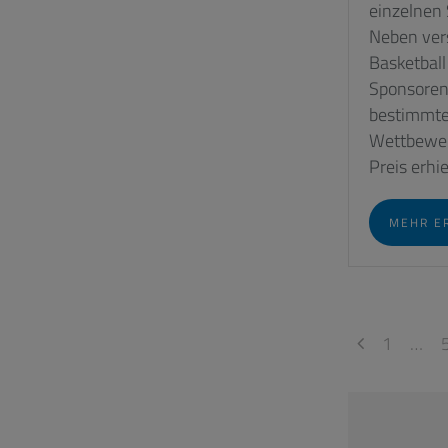
einzelnen
Neben ver
Basketball
Sponsorenl
bestimmte 
Wettbewer
Preis erhiel
MEHR E
1
…