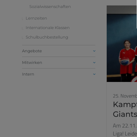
Sozialwissenschaften
Lernzeiten
Internationale Klassen
Schulbuchbestellung
Angebote
Mitwirken
Intern
25. Novemb
Kampf
Giants
Am 22.11. 
Liga! Leid