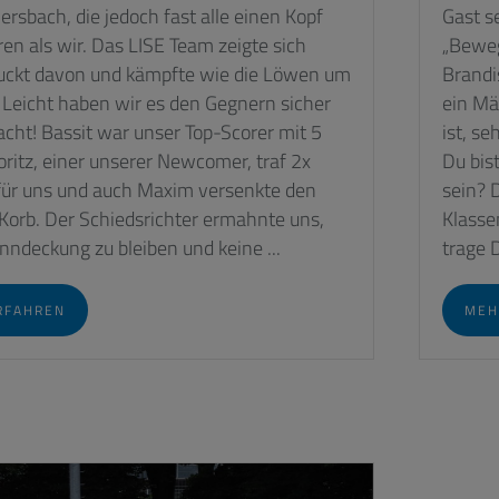
sbach, die jedoch fast alle einen Kopf
Gast s
en als wir. Das LISE Team zeigte sich
„Beweg
uckt davon und kämpfte wie die Löwen um
Brandi
. Leicht haben wir es den Gegnern sicher
ein Mä
cht! Bassit war unser Top-Scorer mit 5
ist, se
ritz, einer unserer Newcomer, traf 2x
Du bis
 für uns und auch Maxim versenkte den
sein? 
 Korb. Der Schiedsrichter ermahnte uns,
Klasse
nndeckung zu bleiben und keine ...
trage D
RFAHREN
MEH