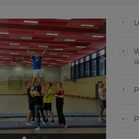
L
W
u
P
P