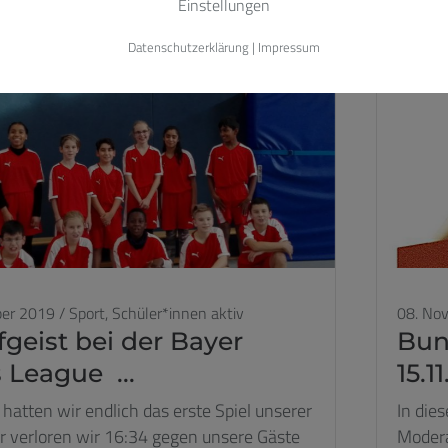
Einstellungen
Datenschutzerklärung
|
Impressum
er 2019
/
Sport,
Schüler*innen aktiv
08. No
geist bei der Bayer
Bun
 League ...
15.1
hatten wir endlich das erste Spiel unserer
In die
er verloren wir 16:34 gegen unsere Gäste
Modera