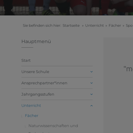
Sie befinden sich hier:
Startseite
»
Unterricht
»
Fächer
»
Spo
Hauptmenü
Start
"me
Unsere Schule
Ansprechpartner*innen
Jahrgangsstufen
Unterricht
Fächer
Naturwissenschaften und