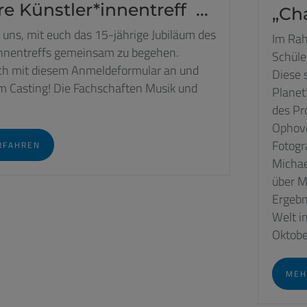
re Künstler*innentreff ...
„Cha
 uns, mit euch das 15-jährige Jubiläum des
Im Rah
innentreffs gemeinsam zu begehen.
Schüle
ch mit diesem Anmeldeformular an und
Diese 
 Casting! Die Fachschaften Musik und
Planet
des Pr
Ophove
Fotogr
RFAHREN
Michae
über M
Ergebn
Welt i
Oktober
MEH