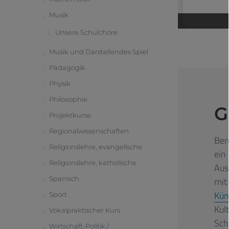
Musik
Unsere Schulchöre
Musik und Darstellendes Spiel
Pädagogik
Physik
Philosophie
G
Projektkurse
Regionalwissenschaften
Ber
Religionslehre, evangelische
ein
Religionslehre, katholische
Aus
Spanisch
mit
Kün
Sport
Kul
Vokalpraktischer Kurs
Sch
Wirtschaft-Politik /