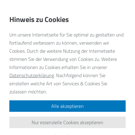
Hinweis zu Cookies
Um unsere Internetseite für Sie optimal zu gestalten und
fortlaufend verbessern zu können, verwenden wir
Cookies. Durch die weitere Nutzung der Internetseite
stimmen Sie der Verwendung von Cookies zu. Weitere
alerie Lise
Informationen zu Cookies erhalten Sie in unserer
Datenschutzerklärung
.
Nachfolgend können Sie
eits 1987 wurde die Galerie Lise eingeweiht,
einstellen welche Art von Services & Cookies Sie
 multifunktionaler Raum für Kunst-
zulassen möchten.
stellungen und kleine Konzerte, ausgestattet
Alle akzeptieren
 einem Flügel. Zur Tradition geworden sind die
stlertreffs
, regelmäßig stattfindende „bunte
Nur essenzielle Cookies akzeptieren
turabende“, auf denen Schülerinnen und
üler aller Jahrgangsstufen Ihre Talente im