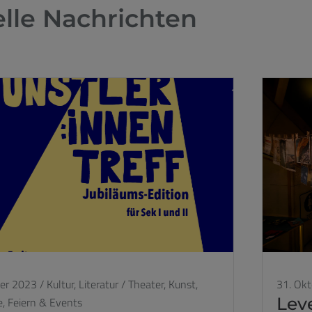
lle Nachrichten
er 2023
/
Kultur,
Literatur / Theater,
Kunst,
31. Ok
Lev
e, Feiern & Events