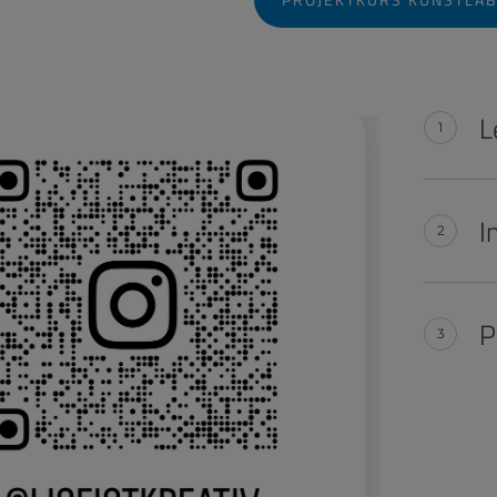
L
I
P