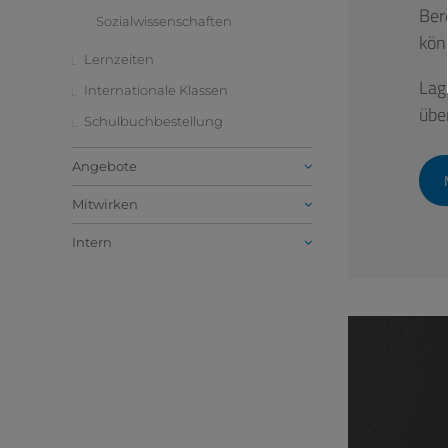
Ber
Sozialwissenschaften
kön
Lernzeiten
Lag
Internationale Klassen
übe
Schulbuchbestellung
Angebote
Mitwirken
Intern