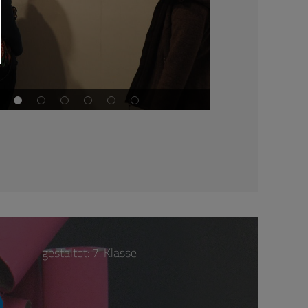
Hut ab
ür echte
nerhüte!
gestaltet: 7. Klasse