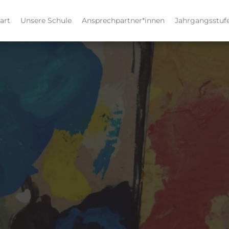
er." Edgar Degas
art
Unsere Schule
Ansprechpartner*innen
Jahrgangsstuf