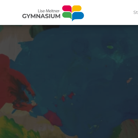
meisten Treff
St