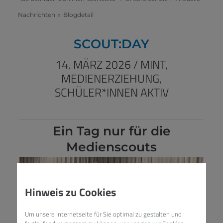
Nachrichten
»
Blogdetail
SCOUT:DAY
14. MÄRZ 2026
/
MINT,
MEDIENERZIEHUNG,
SCHÜLER*INNEN AKTIV
Ein Tag nur für die
Medienscouts
Hinweis zu Cookies
Um unsere Internetseite für Sie optimal zu gestalten und