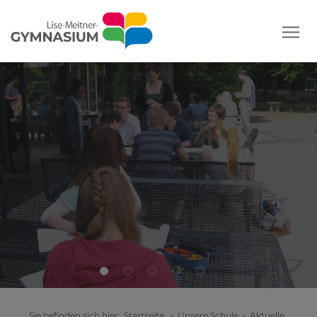
Sie befinden sich hier:
Startseite
»
Unsere Schule
»
Aktuelle