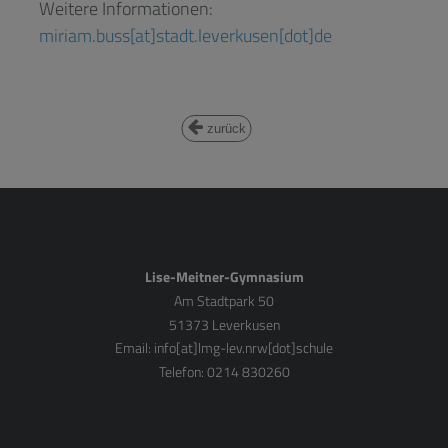
Weitere Informationen:
miriam.buss[at]stadt.leverkusen[dot]de
zurück
Lise-Meitner-Gymnasium
Am Stadtpark 50
51373 Leverkusen
Email:
info[at]lmg-lev.nrw[dot]schule
Telefon: 0214 830260