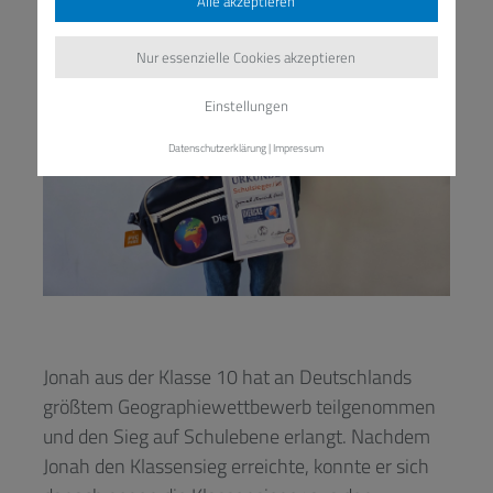
Alle akzeptieren
Nur essenzielle Cookies akzeptieren
Einstellungen
Datenschutzerklärung
|
Impressum
Jonah aus der Klasse 10 hat an Deutschlands
größtem Geographiewettbewerb teilgenommen
und den Sieg auf Schulebene erlangt. Nachdem
Jonah den Klassensieg erreichte, konnte er sich