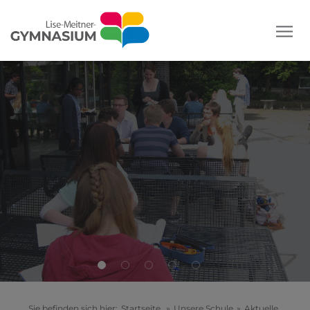
Sie befinden sich hier:
Startseite
»
Unsere Schule
»
Aktuelle