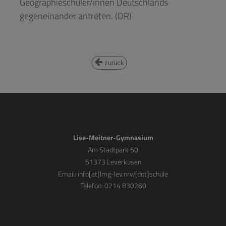
Geographieschüler/innen Deutschlands
gegeneinander antreten. (DR)
zurück
Lise-Meitner-Gymnasium
Am Stadtpark 50
51373 Leverkusen
Email:
info[at]lmg-lev.nrw[dot]schule
Telefon: 0214 830260