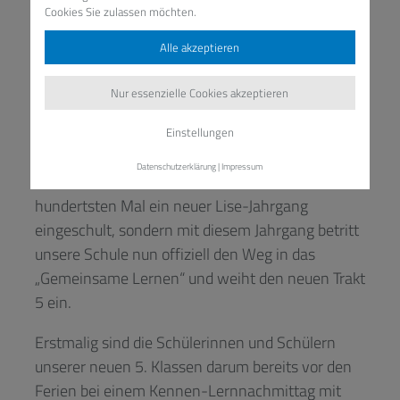
Cookies Sie zulassen möchten.
Alle akzeptieren
Nur essenzielle Cookies akzeptieren
Einstellungen
Datenschutzerklärung
|
Impressum
Dieses Jahr wurde nicht nur zum über
hundertsten Mal ein neuer Lise-Jahrgang
eingeschult, sondern mit diesem Jahrgang betritt
unsere Schule nun offiziell den Weg in das
„Gemeinsame Lernen“ und weiht den neuen Trakt
5 ein.
Erstmalig sind die Schülerinnen und Schülern
unserer neuen 5. Klassen darum bereits vor den
Ferien bei einem Kennen-Lernnachmittag mit