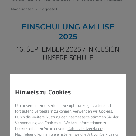
Nachrichten
»
Blogdetail
EINSCHULUNG AM LISE
2025
16. SEPTEMBER 2025
/
INKLUSION,
UNSERE SCHULE
Hinweis zu Cookies
Um unsere Internetseite für Sie optimal zu gestalten und
fortlaufend verbessern zu können, verwenden wir Cookies.
Durch die weitere Nutzung der Internetseite stimmen Sie der
Verwendung von Cookies zu. Weitere Informationen zu
Cookies erhalten Sie in unserer
Datenschutzerklärung
.
Nachfolgend können Sie einstellen welche Art von Services &