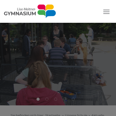
Sie befinden sich hier:
Startseite
»
Unsere Schule
»
Aktuelle