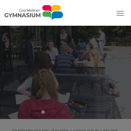
Sie befinden sich hier:
Startseite
»
Unsere Schule
»
Aktuelle