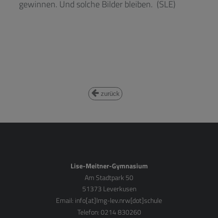
gewinnen. Und solche Bilder bleiben. (SLE)
zurück
Lise-Meitner-Gymnasium
Am Stadtpark 50
51373 Leverkusen
Email:
info[at]lmg-lev.nrw[dot]schule
Telefon: 0214 830260