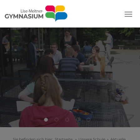
Sie befinden sich hier:
Startseite
»
Unsere Schule
»
Aktuelle