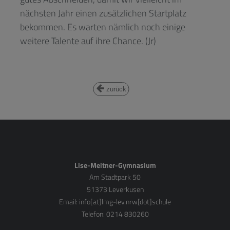
nächsten Jahr einen zusätzlichen Startplatz
bekommen. Es warten nämlich noch einige
weitere Talente auf ihre Chance. (Jr)
zurück
Lise-Meitner-Gymnasium
Am Stadtpark 50
51373 Leverkusen
Email:
info[at]lmg-lev.nrw[dot]schule
Telefon: 0214 830260