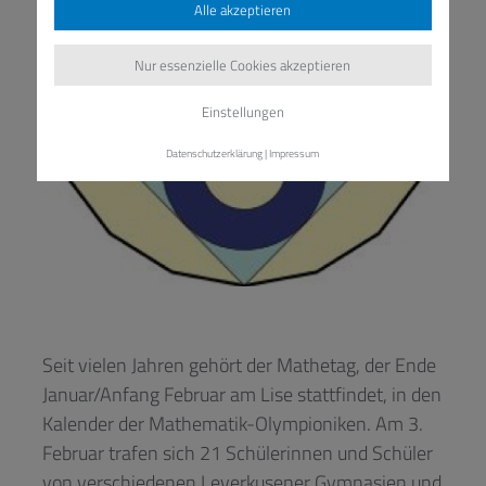
Alle akzeptieren
Nur essenzielle Cookies akzeptieren
Einstellungen
Datenschutzerklärung
|
Impressum
Seit vielen Jahren gehört der Mathetag, der Ende
Januar/Anfang Februar am Lise stattfindet, in den
Kalender der Mathematik-Olympioniken. Am 3.
Februar trafen sich 21 Schülerinnen und Schüler
von verschiedenen Leverkusener Gymnasien und