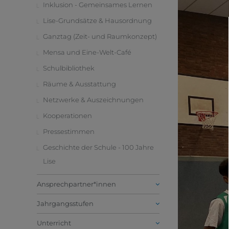
Inklusion - Gemeinsames Lernen
Lise-Grundsätze & Hausordnung
Ganztag (Zeit- und Raumkonzept)
Mensa und Eine-Welt-Café
Schulbibliothek
Räume & Ausstattung
Netzwerke & Auszeichnungen
Kooperationen
Pressestimmen
Geschichte der Schule - 100 Jahre
Lise
Ansprechpartner*innen
Jahrgangsstufen
Unterricht