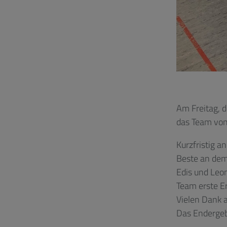
Am Freitag, 
das Team von
Kurzfristig a
Beste an dem 
Edis und Leon
Team erste E
Vielen Dank a
Das Endergebn