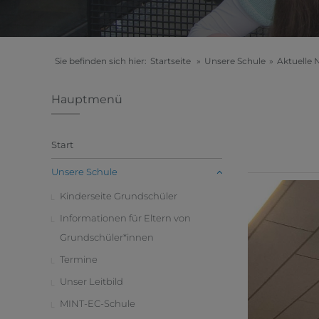
Sie befinden sich hier:
Startseite
»
Unsere Schule
»
Aktuelle 
Hauptmenü
Start
Unsere Schule
Kinderseite Grundschüler
Informationen für Eltern von
Grundschüler*innen
Termine
Unser Leitbild
MINT-EC-Schule