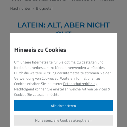
Nachrichten
»
Blogdetail
LATEIN: ALT, ABER NICHT
OUT
04. DEZEMBER 2024
/
LATEIN,
Hinweis zu Cookies
WETTBEWERBE,
LISE
Um unsere Internetseite für Sie optimal zu gestalten und
fortlaufend verbessern zu können, verwenden wir Cookies.
Durch die weitere Nutzung der Internetseite stimmen Sie der
Latein: Alt, aber nicht out
Verwendung von Cookies zu. Weitere Informationen zu
Cookies erhalten Sie in unserer
Datenschutzerklärung
.
Nachfolgend können Sie einstellen welche Art von Services &
Cookies Sie zulassen möchten.
Alle akzeptieren
Nur essenzielle Cookies akzeptieren