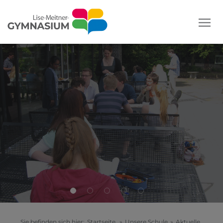
Sie befinden sich hier:
Startseite
»
Unsere Schule
»
Aktuelle