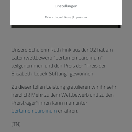
Einstellungen
Datenschutzerklärung
|
Impressum
Unsere Schülerin Ruth Fink aus der Q2 hat am
Lateinwettbewerb "Certamen Carolinum"
teilgenommen und den Preis der "Preis der
Elisabeth-Lebek-Stiftung" gewonnen.
Zu dieser tollen Leistung gratulieren wir ihr sehr
herzlich! Mehr zu dem Wettbewerb und zu den
Preisträger*innen kann man unter
Certamen Carolinum
erfahren.
(TN)