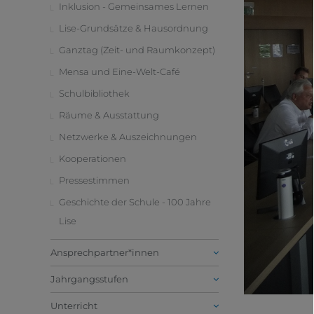
Inklusion - Gemeinsames Lernen
Lise-Grundsätze & Hausordnung
Ganztag (Zeit- und Raumkonzept)
Mensa und Eine-Welt-Café
Schulbibliothek
Räume & Ausstattung
Netzwerke & Auszeichnungen
Kooperationen
Pressestimmen
Geschichte der Schule - 100 Jahre
Lise
Ansprechpartner*innen
Jahrgangsstufen
Unterricht