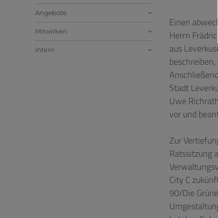
Angebote
Einen abwech
Mitwirken
Herrn Frädric
aus Leverkus
Intern
beschreiben, 
Anschließend 
Stadt Leverku
Uwe Richrath
vor und beant
Zur Vertiefun
Ratssitzung 
Verwaltungsvo
City C zukünf
90/Die Grünen
Umgestaltung.