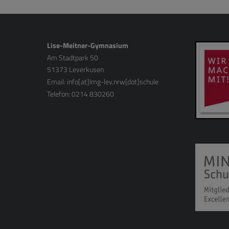
Lise-Meitner-Gymnasium
Am Stadtpark 50
51373 Leverkusen
Email:
info[at]lmg-lev.nrw[dot]schule
Telefon: 0214 830260