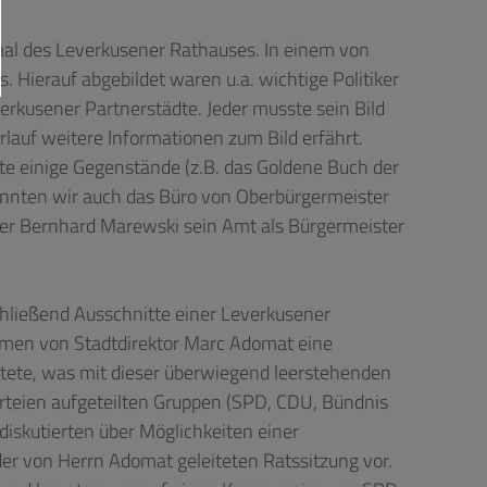
aal des Leverkusener Rathauses. In einem von
. Hierauf abgebildet waren u.a. wichtige Politiker
rkusener Partnerstädte. Jeder musste sein Bild
lauf weitere Informationen zum Bild erfährt.
lte einige Gegenstände (z.B. das Goldene Buch der
konnten wir auch das Büro von Oberbürgermeister
ter Bernhard Marewski sein Amt als Bürgermeister
chließend Ausschnitte einer Leverkusener
kamen von Stadtdirektor Marc Adomat eine
autete, was mit dieser überwiegend leerstehenden
 Parteien aufgeteilten Gruppen (SPD, CDU, Bündnis
diskutierten über Möglichkeiten einer
der von Herrn Adomat geleiteten Ratssitzung vor.