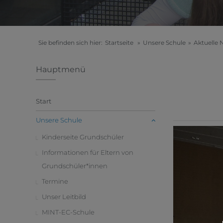
Sie befinden sich hier:
Startseite
»
Unsere Schule
»
Aktuelle 
Hauptmenü
Start
Unsere Schule
Kinderseite Grundschüler
Informationen für Eltern von
Grundschüler*innen
Termine
Unser Leitbild
MINT-EC-Schule