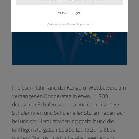
Einstellungen
Datenschutzerklärung
|
Impressum
In diesem Jahr fand der Känguru-Wettbewerb am
vergangenen Donnerstag in etwa 11.700
deutschen Schulen statt, so auch am Lise. 167
Schülerinnen und Schüler aller Stufen haben sich
bei uns der Herausforderung gestellt und die
kniffligen Aufgaben bearbeitet. Jetzt heißt es
warten: Die Lösungsbuchstaben werden am