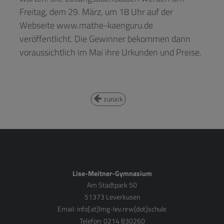
Freitag, dem 29. März, um 18 Uhr auf der
Webseite www.mathe-kaenguru.de
veröffentlicht. Die Gewinner bekommen dann
voraussichtlich im Mai ihre Urkunden und Preise.
zurück
Lise-Meitner-Gymnasium
Am Stadtpark 50
51373 Leverkusen
Email:
info[at]lmg-lev.nrw[dot]schule
Telefon: 0214 830260