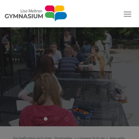
Sie befinden sich hier:
Startseite
»
Unsere Schule
»
Aktuelle