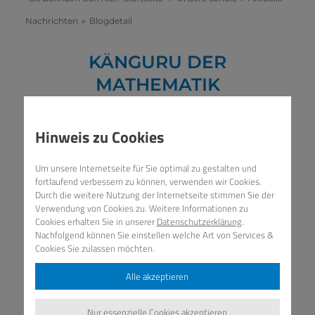
Nachrichten
»
Blogdetail
KÄNGURU DER
MATHEMATIK
26. MÄRZ 2019
/
MATHEMATIK,
MINT,
FÖRDERN
Hinweis zu Cookies
Um unsere Internetseite für Sie optimal zu gestalten und
fortlaufend verbessern zu können, verwenden wir Cookies.
Känguru der Mathematik
Durch die weitere Nutzung der Internetseite stimmen Sie der
Verwendung von Cookies zu. Weitere Informationen zu
Cookies erhalten Sie in unserer
Datenschutzerklärung
.
Nachfolgend können Sie einstellen welche Art von Services &
Cookies Sie zulassen möchten.
Alle akzeptieren
Nur essenzielle Cookies akzeptieren