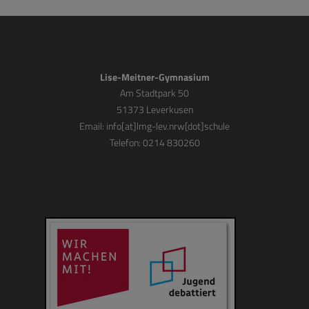
Lise-Meitner-Gymnasium
Am Stadtpark 50
51373 Leverkusen
Email:
info[at]lmg-lev.nrw[dot]schule
Telefon: 0214 830260