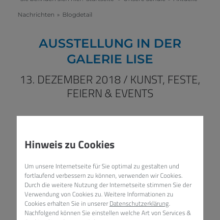
Nachrichten
»
Blogdetail
AUSSTELLUNG IN DER
GALERIE LISE
13. DEZEMBER 2018
/
KUNST,
FESTE,
FEIERN & EVENTS
Hinweis zu Cookies
Um unsere Internetseite für Sie optimal zu gestalten und
fortlaufend verbessern zu können, verwenden wir Cookies.
Durch die weitere Nutzung der Internetseite stimmen Sie der
Verwendung von Cookies zu. Weitere Informationen zu
Cookies erhalten Sie in unserer
Datenschutzerklärung
.
Nachfolgend können Sie einstellen welche Art von Services &