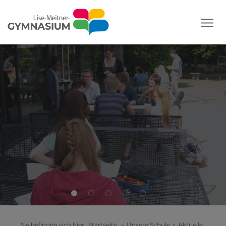
Sie befinden sich hier:
Startseite
»
Unsere Schule
»
Aktuelle