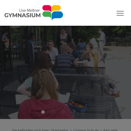
Sie befinden sich hier:
Startseite
»
Unsere Schule
»
Aktuelle