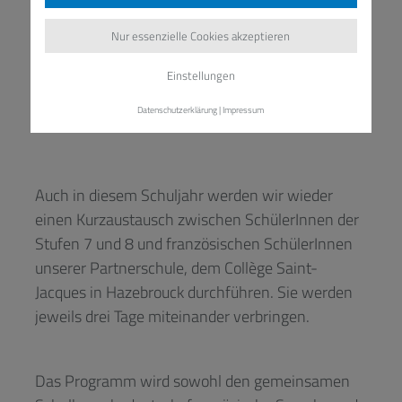
Nur essenzielle Cookies akzeptieren
Einstellungen
Datenschutzerklärung
|
Impressum
Auch in diesem Schuljahr werden wir wieder
einen Kurzaustausch zwischen SchülerInnen der
Stufen 7 und 8 und französischen SchülerInnen
unserer Partnerschule, dem Collège Saint-
Jacques in Hazebrouck durchführen. Sie werden
jeweils drei Tage miteinander verbringen.
Das Programm wird sowohl den gemeinsamen