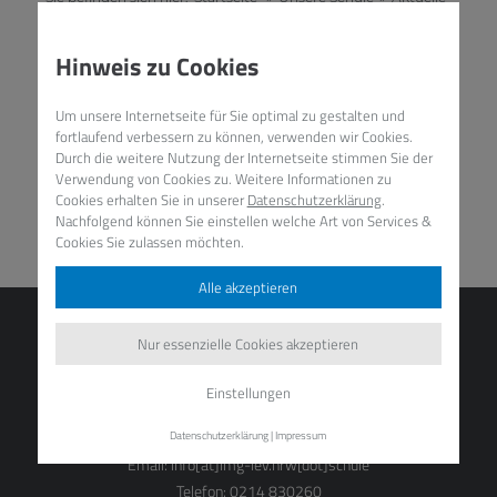
Nachrichten
»
Blogdetail
Hinweis zu Cookies
Um unsere Internetseite für Sie optimal zu gestalten und
fortlaufend verbessern zu können, verwenden wir Cookies.
Durch die weitere Nutzung der Internetseite stimmen Sie der
/
Verwendung von Cookies zu. Weitere Informationen zu
Cookies erhalten Sie in unserer
Datenschutzerklärung
.
Nachfolgend können Sie einstellen welche Art von Services &
MEHR ERFAHREN
Cookies Sie zulassen möchten.
Alle akzeptieren
Nur essenzielle Cookies akzeptieren
Lise-Meitner-Gymnasium
Einstellungen
Am Stadtpark 50
Datenschutzerklärung
|
Impressum
51373 Leverkusen
Email:
info[at]lmg-lev.nrw[dot]schule
Telefon: 0214 830260