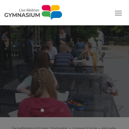
Sie befinden sich hier:
Startseite
»
Unsere Schule
»
Aktuelle