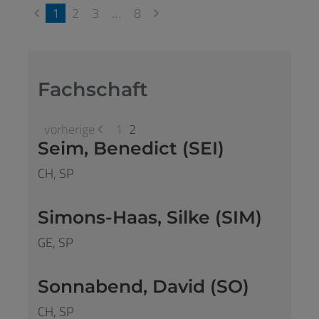
1
2
3
…
8
Fachschaft
vorherige
1
2
Seim, Benedict (SEI)
CH, SP
Simons-Haas, Silke (SIM)
GE, SP
Sonnabend, David (SO)
CH, SP