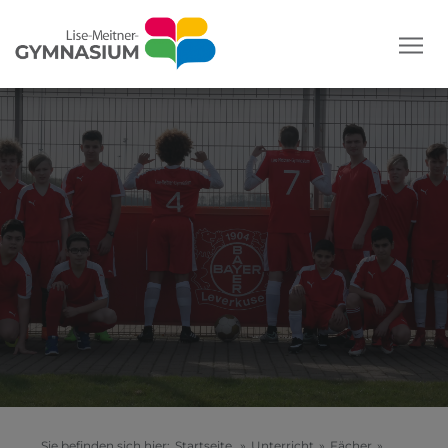
Sie befinden sich hier:
Startseite
»
Unterricht
»
Fächer
»