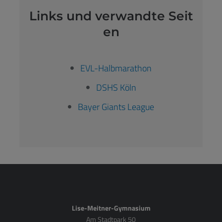
Links und verwandte Seit
en
EVL-Halbmarathon
DSHS Köln
Bayer Giants League
Lise-Meitner-Gymnasium
Am Stadtpark 50