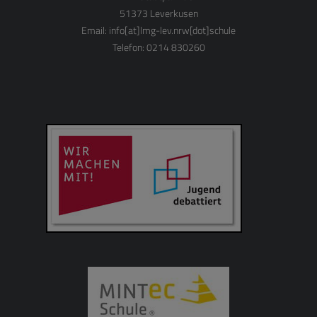
51373 Leverkusen
Email:
info[at]lmg-lev.nrw[dot]schule
Telefon: 0214 830260