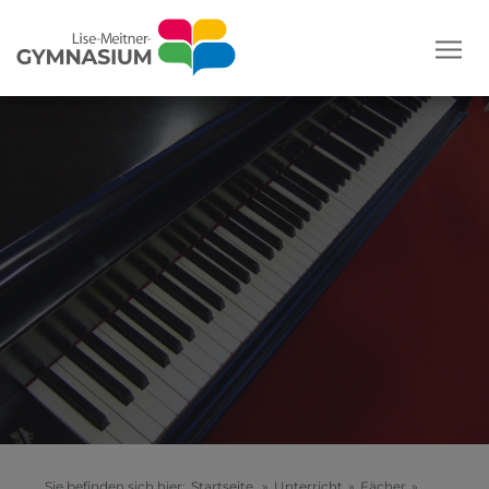
Sie befinden sich hier:
Startseite
»
Unterricht
»
Fächer
»