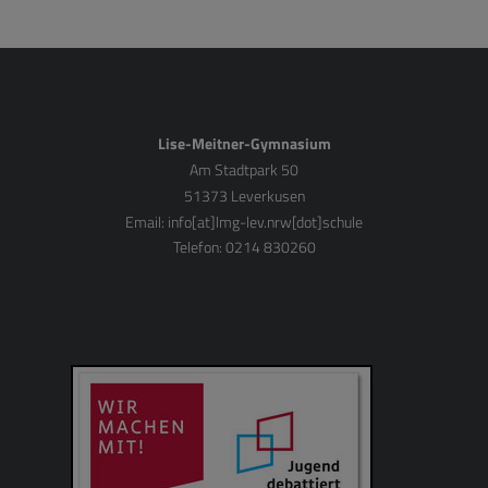
Lise-Meitner-Gymnasium
Am Stadtpark 50
51373 Leverkusen
Email:
info[at]lmg-lev.nrw[dot]schule
Telefon: 0214 830260