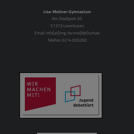
Lise-Meitner-Gymnasium
Am Stadtpark 50
51373 Leverkusen
Email:
info[at]lmg-lev.nrw[dot]schule
Telefon: 0214 830260