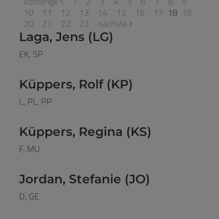
vorherige
1
2
3
4
5
6
7
8
9
10
11
12
13
14
15
16
17
18
19
20
21
22
23
nächste
Laga, Jens (LG)
EK, SP
Küppers, Rolf (KP)
L, PL, PP
Küppers, Regina (KS)
F, MU
Jordan, Stefanie (JO)
D, GE