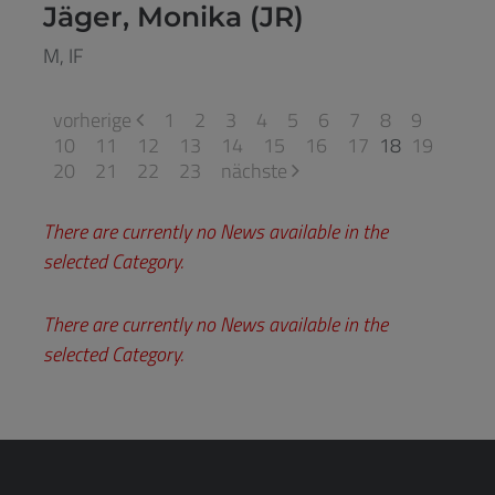
Jäger, Monika (JR)
M, IF
vorherige
1
2
3
4
5
6
7
8
9
10
11
12
13
14
15
16
17
18
19
20
21
22
23
nächste
There are currently no News available in the
selected Category.
There are currently no News available in the
selected Category.