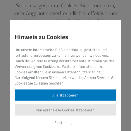
Stellen so genannte Cookies. Sie dienen dazu,
unser Angebot nutzerfreundlicher, effektiver und
sicherer zu machen. Cookies sind kleine
Textdateien, die auf Ihrem Rechner abgelegt
Hinweis zu Cookies
werden und die Ihr Browser speichert. Die von
uns verwendeten Cookies sind so genannte
Um unsere Internetseite für Sie optimal zu gestalten und
"Session-Cookies". Sie werden nach Ende Ihres
fortlaufend verbessern zu können, verwenden wir Cookies.
Besuchs automatisch gelöscht.
Durch die weitere Nutzung der Internetseite stimmen Sie der
Verwendung von Cookies zu. Weitere Informationen zu
Cookies richten auf Ihrem Rechner keinen
Cookies erhalten Sie in unserer
Datenschutzerklärung
.
Schaden an und enthalten keine Viren. Sie
Nachfolgend können Sie einstellen welche Art von Services &
Cookies Sie zulassen möchten.
können die Installation der Cookies durch eine
entsprechende Einstellung Ihrer Browser
Alle akzeptieren
Software verhindern; wir weisen Sie jedoch
darauf hin, dass Sie in diesem Fall gegebenenfalls
Nur essenzielle Cookies akzeptieren
nicht sämtliche Funktionen dieser Website voll
Einstellungen
umfänglich nutzen können.