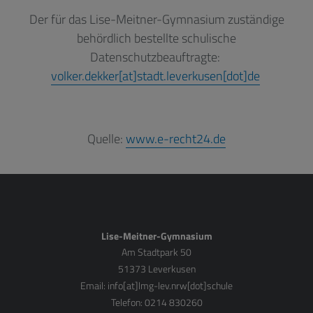
Der für das Lise-Meitner-Gymnasium zuständige
behördlich bestellte schulische
Datenschutzbeauftragte:
volker.dekker[at]stadt.leverkusen[dot]de
Quelle:
www.e-recht24.de
Lise-Meitner-Gymnasium
Am Stadtpark 50
51373 Leverkusen
Email:
info[at]lmg-lev.nrw[dot]schule
Telefon: 0214 830260