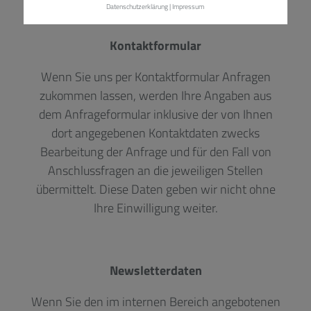
Datenschutzerklärung
|
Impressum
Kontaktformular
Wenn Sie uns per Kontaktformular Anfragen
zukommen lassen, werden Ihre Angaben aus
dem Anfrageformular inklusive der von Ihnen
dort angegebenen Kontaktdaten zwecks
Bearbeitung der Anfrage und für den Fall von
Anschlussfragen an die jeweiligen Stellen
übermittelt. Diese Daten geben wir nicht ohne
Ihre Einwilligung weiter.
Newsletterdaten
Wenn Sie den im internen Bereich angebotenen