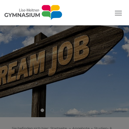
Sie befinden sich hier:
Startseite
»
Angebote
»
Studien- &