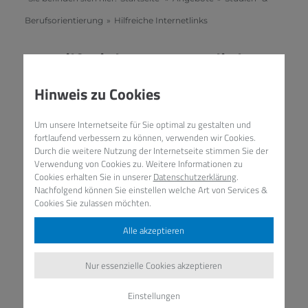
Berufsorientierung
»
Hilfreiche Internetlinks
Hilfreiche Internetlinks
Hinweis zu Cookies
Das Informationsangebot im Internet hinsichtlich
der Studien- und Berufsberatung ist sehr
Um unsere Internetseite für Sie optimal zu gestalten und
umfangreich. Auf dieser Seite finden Sie eine
fortlaufend verbessern zu können, verwenden wir Cookies.
Auswahl an informativen Internetseiten, die über
Durch die weitere Nutzung der Internetseite stimmen Sie der
Verwendung von Cookies zu. Weitere Informationen zu
Studien- und Berufsorientierung sowie über
Cookies erhalten Sie in unserer
Datenschutzerklärung
.
Freiwilligendienste informieren.
Nachfolgend können Sie einstellen welche Art von Services &
Cookies Sie zulassen möchten.
Alle akzeptieren
Berufsorientierung
Nur essenzielle Cookies akzeptieren
Einstellungen
Studienorientierung