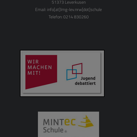
51373 Leverkusen
Email:
info[at]lmg-lev.nrw[dot]schule
Telefon: 0214 830260