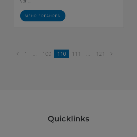
vor ...
MEHR ERFAHREN
1
…
109
110
111
…
121
Quicklinks