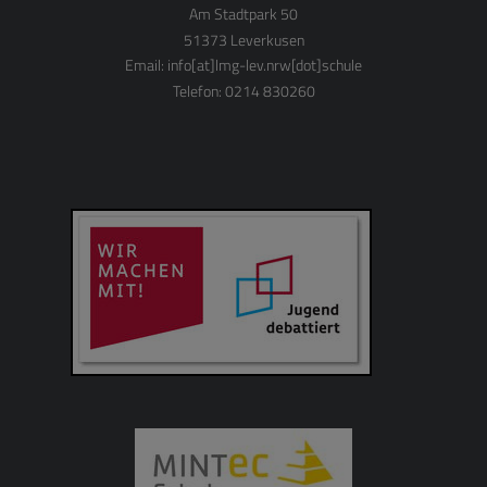
Am Stadtpark 50
51373 Leverkusen
Email:
info[at]lmg-lev.nrw[dot]schule
Telefon: 0214 830260