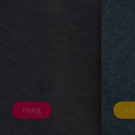
mutig
mit